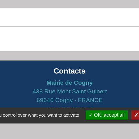
Contacts
Mairie de Cogny
438 Rue Mont Saint Guibert
69640 Cogny - FRANCE
+33 4 74 67 30 55
 control over what you want to activate
OK, accept all
Contact par formulaire
Horaires