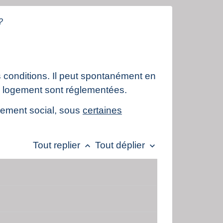
?
es conditions. Il peut spontanément en
 du logement sont réglementées.
ogement social, sous
certaines
Tout replier
Tout déplier
keyboard_arrow_up
keyboard_arrow_down