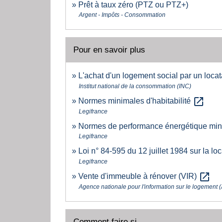
Prêt à taux zéro (PTZ ou PTZ+)
Argent - Impôts - Consommation
Pour en savoir plus
L'achat d'un logement social par un loca
Institut national de la consommation (INC)
open_in_new
Normes minimales d'habitabilité
Legifrance
Normes de performance énergétique mi
Legifrance
Loi n° 84-595 du 12 juillet 1984 sur la lo
Legifrance
open_in_new
Vente d'immeuble à rénover (VIR)
Agence nationale pour l'information sur le logement (
Comment faire si...