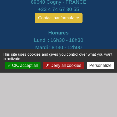
69640 Cogny - FRANCE
+33 4 74 67 30 55
Contact par formulaire
Horaires
Lundi : 16h30 - 18h30
Mardi : 8h30 - 12h00
This site uses cookies and gives you control over what you want
Mercredi : 9h00 - 12h00
to activate
Vendredi : 16h00 - 18h00
OK, accept all
Deny all cookies
Personalize
email :
secretariat@cogny.fr
Liens
Communauté d'Agglomération Villefranche
Beaujolais Saône