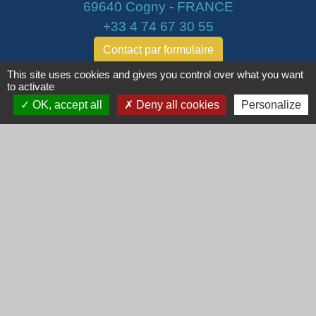
69640 Cogny - FRANCE
+33 4 74 67 30 55
Contact par formulaire
This site uses cookies and gives you control over what you want
to activate
Horaires
OK, accept all
Deny all cookies
Personalize
Lundi : 16h30 - 18h30
Mardi : 8h30 - 12h00
Mercredi : 9h00 - 12h00
Vendredi : 16h00 - 18h00
email :
secretariat@cogny.fr
Liens
Communauté d'Agglomération Villefranche
Beaujolais Saône