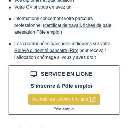
Vos diplômes et qualifications
Votre
CV
si vous en avez un
Informations concernant votre parcours
professionnel (
certificat de travail
,
fiches de paie
,
attestation Pôle emploi
)
Les coordonnées bancaires indiquées sur votre
Relevé d'identité bancaire (Rib)
pour recevoir
l'allocation chômage si vous y avez droit
desktop_mac
SERVICE EN LIGNE
S'inscrire à Pôle emploi
open_in_new
Accéder au service en ligne
Pôle emploi