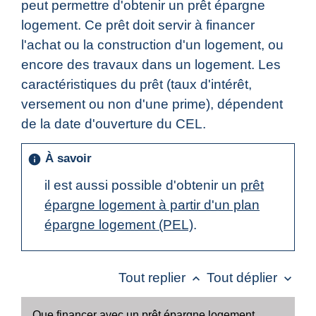
peut permettre d'obtenir un prêt épargne
logement. Ce prêt doit servir à financer
l'achat ou la construction d'un logement, ou
encore des travaux dans un logement. Les
caractéristiques du prêt (taux d'intérêt,
versement ou non d'une prime), dépendent
de la date d'ouverture du CEL.
À savoir
info
il est aussi possible d'obtenir un
prêt
épargne logement à partir d'un plan
épargne logement (PEL)
.
Tout replier
Tout déplier
keyboard_arrow_up
keyboard_arrow_down
Que financer avec un prêt épargne logement