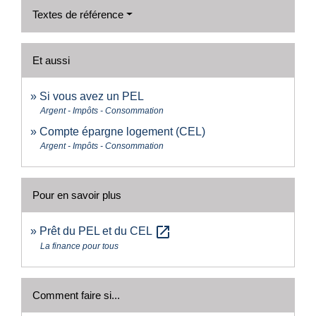
Textes de référence
Et aussi
Si vous avez un PEL
Argent - Impôts - Consommation
Compte épargne logement (CEL)
Argent - Impôts - Consommation
Pour en savoir plus
open_in_new
Prêt du PEL et du CEL
La finance pour tous
Comment faire si...