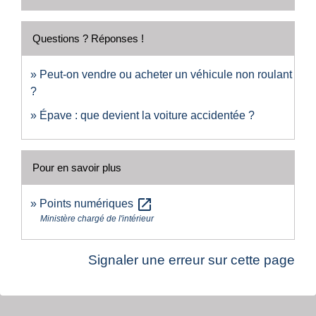
Questions ? Réponses !
Peut-on vendre ou acheter un véhicule non roulant
?
Épave : que devient la voiture accidentée ?
Pour en savoir plus
open_in_new
Points numériques
Ministère chargé de l'intérieur
Signaler une erreur sur cette page