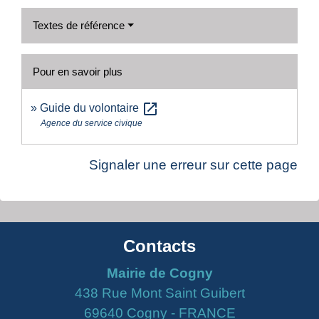
Textes de référence
Pour en savoir plus
open_in_new
Guide du volontaire
Agence du service civique
Signaler une erreur sur cette page
Contacts
Mairie de Cogny
438 Rue Mont Saint Guibert
69640 Cogny - FRANCE