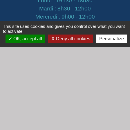
Lundi : 16h30 - 18h30
Mardi : 8h30 - 12h00
Mercredi : 9h00 - 12h00
Vendredi : 16h00 - 18h00
This site uses cookies and gives you control over what you want
to activate
OK, accept all
Deny all cookies
Personalize
email :
secretariat@cogny.fr
Liens
Communauté d'Agglomération Villefranche
Beaujolais Saône
Commune de Denicé
Jumelage
Mont Saint Guibert (Belgique)