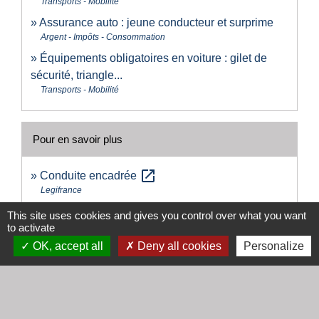
Transports - Mobilité
Assurance auto : jeune conducteur et surprime
Argent - Impôts - Consommation
Équipements obligatoires en voiture : gilet de
sécurité, triangle...
Transports - Mobilité
Pour en savoir plus
open_in_new
Conduite encadrée
Legifrance
This site uses cookies and gives you control over what you want
to activate
Signaler une erreur sur cette page
OK, accept all
Deny all cookies
Personalize
Contacts