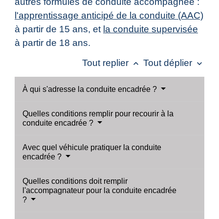
autres formules de conduite accompagnée :
l'apprentissage anticipé de la conduite (AAC)
à partir de 15 ans, et
la conduite supervisée
à partir de 18 ans.
Tout replier
Tout déplier
keyboard_arrow_up
keyboard_arrow_down
À qui s'adresse la conduite encadrée ?
Quelles conditions remplir pour recourir à la
conduite encadrée ?
Avec quel véhicule pratiquer la conduite
encadrée ?
Quelles conditions doit remplir
l'accompagnateur pour la conduite encadrée
?