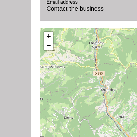
Email address
Contact the business
+
−