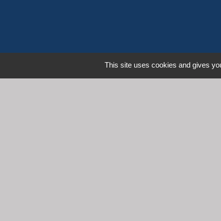
This site uses cookies and gives you
L
Communauté d'Agglomération 