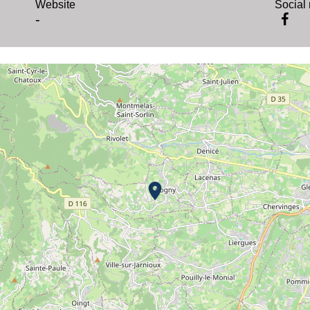
Website
Social
-
location_on