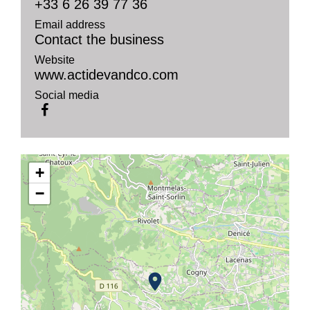
+33 6 26 39 77 36
Email address
Contact the business
Website
www.actidevandco.com
Social media
+
−
location_on