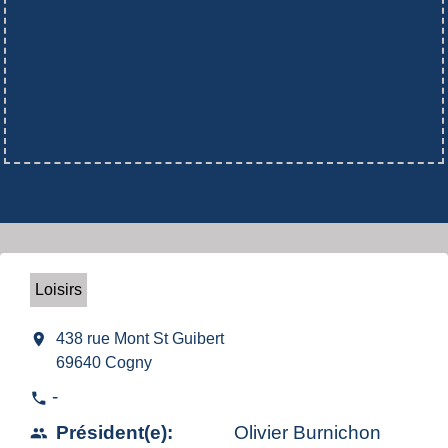
Loisirs
location_on
438 rue Mont St Guibert
69640 Cogny
-
phone
Président(e):
Olivier Burnichon
people