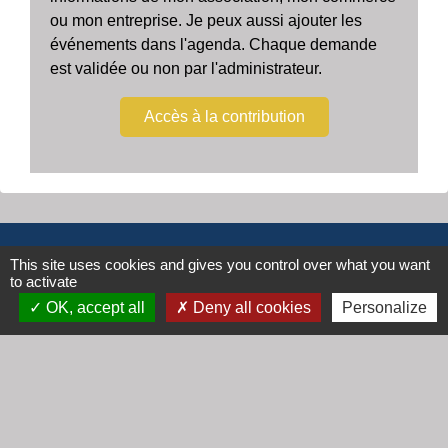
ou mon entreprise. Je peux aussi ajouter les
événements dans l'agenda. Chaque demande
est validée ou non par l'administrateur.
Accès à la contribution
Contacts
This site uses cookies and gives you control over what you want
to activate
Mairie de Cogny
OK, accept all
Deny all cookies
Personalize
438 Rue Mont Saint Guibert
69640 Cogny - FRANCE
+33 4 74 67 30 55
Contact par formulaire