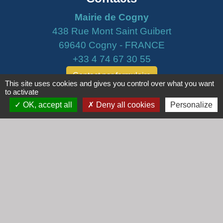
Mairie de Cogny
438 Rue Mont Saint Guibert
69640 Cogny - FRANCE
+33 4 74 67 30 55
Contact par formulaire
This site uses cookies and gives you control over what you want
to activate
Horaires
OK, accept all
Deny all cookies
Personalize
Lundi : 16h30 - 18h30
Mardi : 8h30 - 12h00
Mercredi : 9h00 - 12h00
Vendredi : 16h00 - 18h00
email :
secretariat@cogny.fr