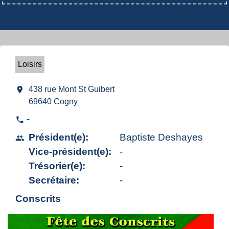
Loisirs
location_on
438 rue Mont St Guibert
69640 Cogny
-
phone
Président(e):
Baptiste Deshayes
people
Vice-président(e):
-
Trésorier(e):
-
Secrétaire:
-
Conscrits